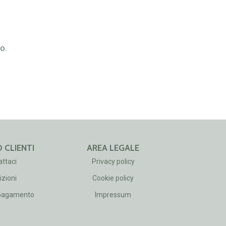
o.
 CLIENTI
AREA LEGALE
ttaci
Privacy policy
zioni
Cookie policy
 pagamento
Impressum