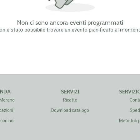
Non ci sono ancora eventi programmati
on è stato possibile trovare un evento pianificato al moment
ENDA
SERVIZI
SERVIZIO
 Merano
Ricette
Conta
cazioni
Download catalogo
Spedi
con noi
Metodi di