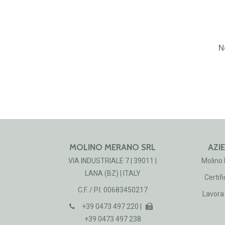
N
MOLINO MERANO SRL
AZI
VIA INDUSTRIALE 7 | 39011 |
Molino
LANA (BZ) | ITALY
Certifi
C.F. / P.I. 00683450217
Lavora 
+39 0473 497 220 |
+39 0473 497 238