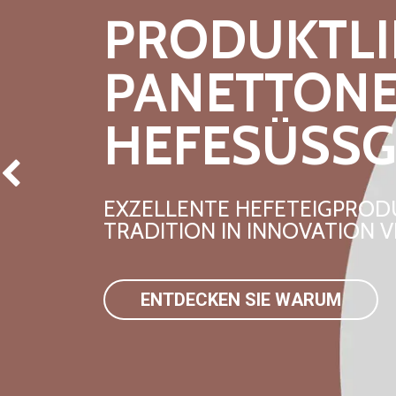
PRODUKTLI
PANETTON
HEFESÜSSG
Precedente
EXZELLENTE HEFETEIGPRODU
TRADITION IN INNOVATION 
ENTDECKEN SIE WARUM