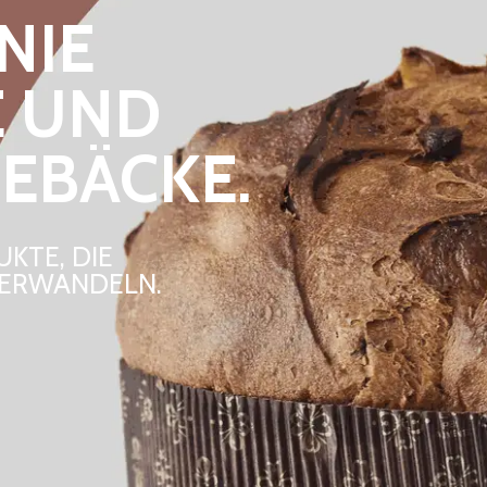
NIE
E UND
EBÄCKE.
KTE, DIE
VERWANDELN.